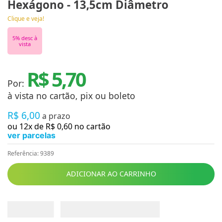
Hexágono - 13,5cm Diâmetro
Clique e veja!
5
% desc à
vista
R$ 5,70
Por:
à vista no cartão, pix ou boleto
R$
6
,
00
a prazo
ou
12
x de
R$
0
,
60
no cartão
ver parcelas
Referência
:
9389
ADICIONAR AO CARRINHO