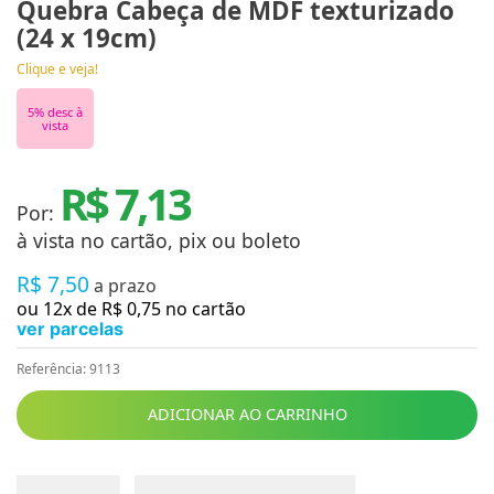
Quebra Cabeça de MDF texturizado
(24 x 19cm)
Clique e veja!
5
% desc à
vista
R$ 7,13
Por:
à vista no cartão, pix ou boleto
R$
7
,
50
a prazo
ou
12
x de
R$
0
,
75
no cartão
ver parcelas
Referência
:
9113
ADICIONAR AO CARRINHO