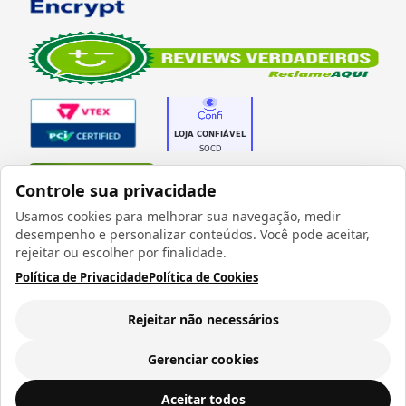
Verificada por
Controle sua privacidade
Usamos cookies para melhorar sua navegação, medir
desempenho e personalizar conteúdos. Você pode aceitar,
rejeitar ou escolher por finalidade.
Política de Privacidade
Política de Cookies
Todos os direitos reservados 1999 - 2026 | CRIDON
COMÉRCIO LTDA EPP | CNPJ: 07.686.203/0001-22
Rua Bresser, 736 - Brás - São Paulo/SP - socd@socd.com.br
Rejeitar não necessários
Gerenciar cookies
Plaquinha de Imã de Latex Redondo - 05 Unidades
ADICIONAR AO
Aceitar todos