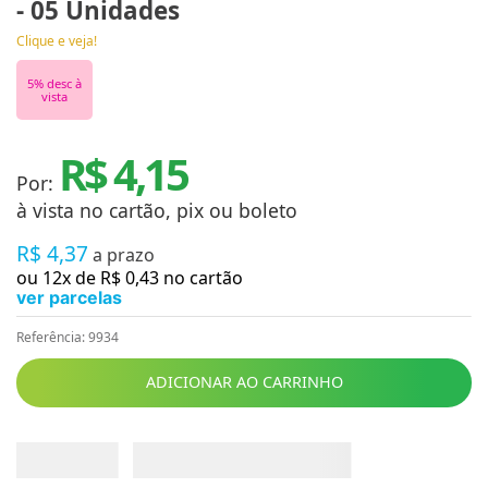
- 05 Unidades
Clique e veja!
5
% desc à
vista
R$ 4,15
Por:
à vista no cartão, pix ou boleto
R$
4
,
37
a prazo
ou
12
x de
R$
0
,
43
no cartão
ver parcelas
Referência
:
9934
ADICIONAR AO CARRINHO