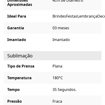
Dimensões
4cm de Diâmetro
Aproximadas
Ideal Para
Brindes
Festas
Lembrança
Dec
Garantia
03 meses
Imantado
Imantado
Sublimação
Tipo de Prensa
Plana
Temperatura
180°C
Tempo
35 Segundos.
Pressão
Fraca