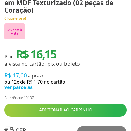
em MDF Texturizado (02 peças de
Coração)
Clique e veja!
5
% desc à
vista
R$ 16,15
Por:
à vista no cartão, pix ou boleto
R$
17
,
00
a prazo
ou
12
x de
R$
1
,
70
no cartão
ver parcelas
Referência
:
10137
ADICIONAR AO CARRINHO
CEP