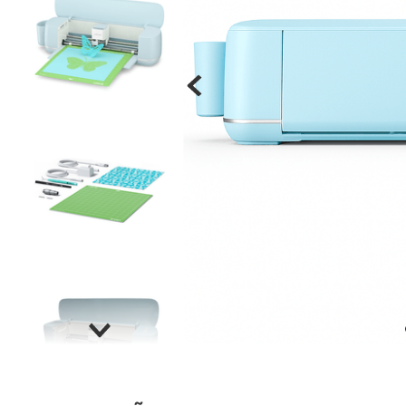
Materiais
Acrílicos
Alumínio
Cerâmica
Cortiça
Inox
Plástico
Pedra
Porcelana
Vidro
Madeira / MDF
Metal
Imã
Produtos para Sublimação
Álbuns