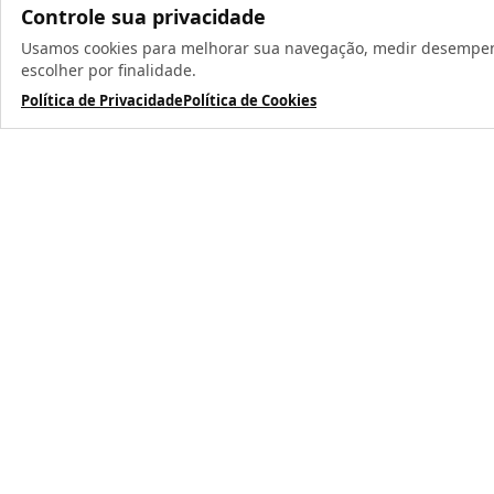
Controle sua privacidade
Usamos cookies para melhorar sua navegação, medir desempenho
Todos os direit
escolher por finalidade.
Política de Privacidade
Política de Cookies
TERMOS MAIS BUSCADOS
1
º
caneca
2
º
garrafa
3
º
prensa caneca live
4
º
azulejo
5
º
chaveiro
6
º
xicara
7
º
squeeze
8
º
copo