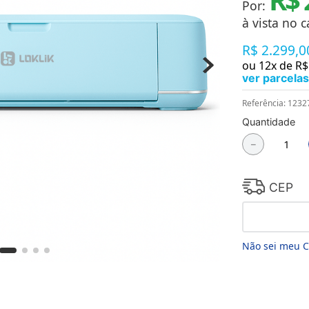
Por:
Chaveiros
Chinelos
à vista no c
Cofres
R$
2
.
299
,
0
Cuecas
Fitness
ou
12
x de
R$
Guarda-chuvas
ver parcelas
Produtos de Imã
Mantas e Silicone 3D
Referência
:
1232
Máscara
Quantidade
MDF
－
Meias
Mouse Pads
Pantufas
Pingentes
CEP
Placas
Porcelanatos
Porta-retratos
Não sei meu 