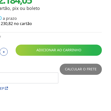
Toalhas
Troféus
artão, pix ou boleto
Vasos
0
a prazo
Papéis para Sublimação
230
,
82
no cartão
OBM
7
Tinta Sublimática
ADICIONAR AO CARRINHO
＋
Prensas
Acessórios Diversos
CALCULAR O FRETE
CEP