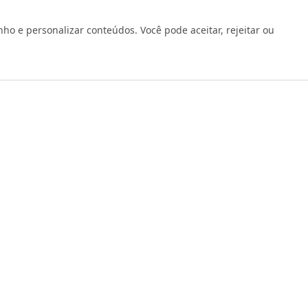
 e personalizar conteúdos. Você pode aceitar, rejeitar ou
os reservados 1999 - 2026 | CRIDON COMÉRCIO LTDA EPP | CNPJ: 07
Rua Bresser, 736 - Brás - São Paulo/SP - socd@socd.com.br