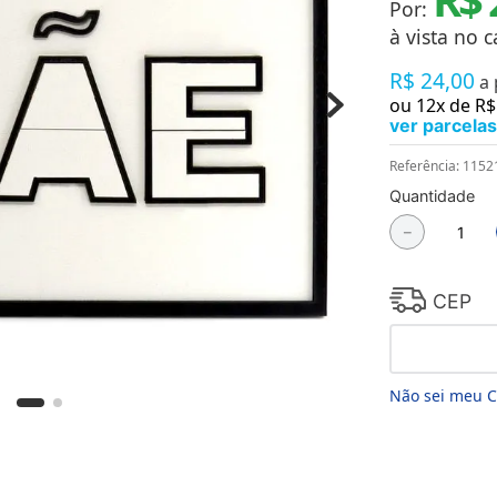
Por:
Chaveiros
Chinelos
à vista no c
Cofres
R$
24
,
00
Cuecas
a
Fitness
ou
12
x de
R$
Guarda-chuvas
ver parcelas
Produtos de Imã
Mantas e Silicone 3D
Referência
:
1152
Máscara
Quantidade
MDF
－
Meias
Mouse Pads
Pantufas
Pingentes
CEP
Placas
Porcelanatos
Porta-retratos
Não sei meu 