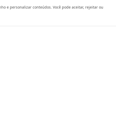
 e personalizar conteúdos. Você pode aceitar, rejeitar ou
os reservados 1999 - 2026 | CRIDON COMÉRCIO LTDA EPP | CNPJ: 07
Rua Bresser, 736 - Brás - São Paulo/SP - socd@socd.com.br