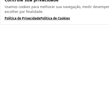
Usamos cookies para melhorar sua navegação, medir desempenho
Todos os direit
escolher por finalidade.
Política de Privacidade
Política de Cookies
TERMOS MAIS BUSCADOS
1
º
caneca
2
º
garrafa
3
º
prensa caneca live
4
º
chaveiro
5
º
azulejo
6
º
squeeze
7
º
xicara
8
º
copo
9
º
garrafa térmica