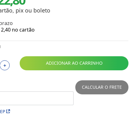
Toalhas
Troféus
artão, pix ou boleto
Vasos
 prazo
Papéis para Sublimação
2
,
40
no cartão
OBM
1
Tinta Sublimática
ADICIONAR AO CARRINHO
＋
Prensas
Acessórios Diversos
CALCULAR O FRETE
CEP