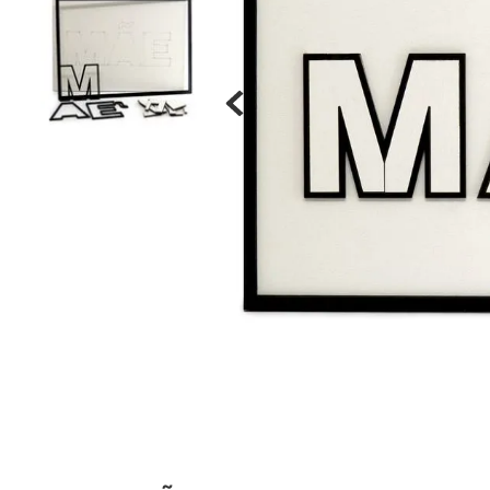
Materiais
Acrílicos
Alumínio
Cerâmica
Cortiça
Inox
Plástico
Pedra
Porcelana
Vidro
Madeira / MDF
Metal
Imã
Produtos para Sublimação
Álbuns