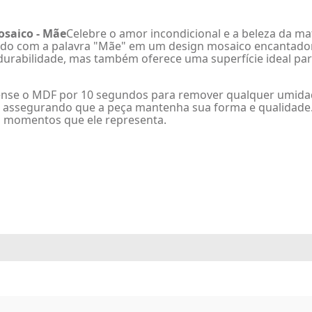
osaico - Mãe
Celebre o amor incondicional e a beleza da m
ado com a palavra "Mãe" em um design mosaico encantador, 
durabilidade, mas também oferece uma superfície ideal pa
ense o MDF por 10 segundos para remover qualquer umidad
 assegurando que a peça mantenha sua forma e qualidade.
s momentos que ele representa.