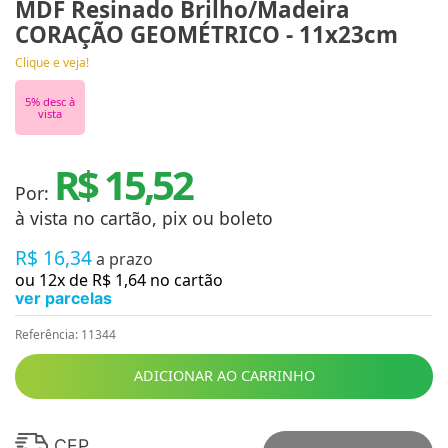
MDF Resinado Brilho/Madeira
CORAÇÃO GEOMÉTRICO - 11x23cm
Clique e veja!
5
% desc à
vista
R$ 15,52
Por:
à vista no cartão, pix ou boleto
R$
16
,
34
a prazo
ou
12
x de
R$
1
,
64
no cartão
ver parcelas
Referência
:
11344
ADICIONAR AO CARRINHO
CEP