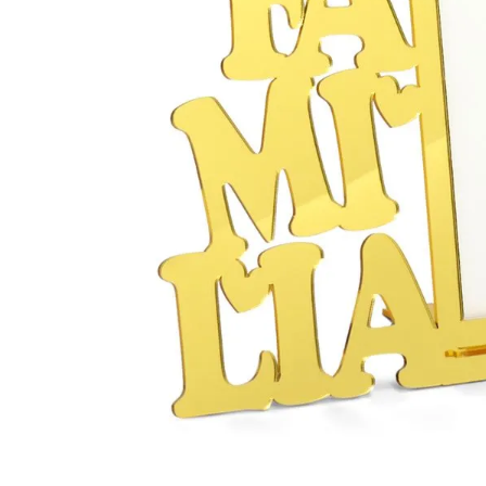
Materiais
Acrílicos
Alumínio
Cerâmica
Cortiça
Inox
Plástico
Pedra
Porcelana
Vidro
Madeira / MDF
Metal
Imã
Produtos para Sublimação
Álbuns