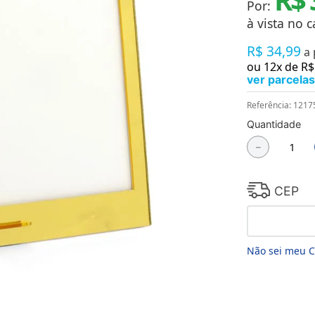
Por:
Chaveiros
Chinelos
à vista no c
Cofres
R$
34
,
99
Cuecas
a
Fitness
ou
12
x de
R$
Guarda-chuvas
ver parcelas
Produtos de Imã
Mantas e Silicone 3D
Referência
:
1217
Máscara
Quantidade
MDF
－
Meias
Mouse Pads
Pantufas
Pingentes
CEP
Placas
Porcelanatos
Porta-retratos
Não sei meu 