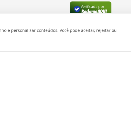
Verificada por
 e personalizar conteúdos. Você pode aceitar, rejeitar ou
os reservados 1999 - 2026 | CRIDON COMÉRCIO LTDA EPP | CNPJ: 07
Rua Bresser, 736 - Brás - São Paulo/SP - socd@socd.com.br