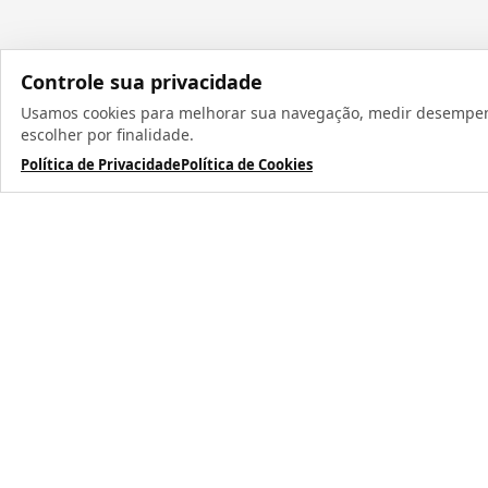
Controle sua privacidade
Usamos cookies para melhorar sua navegação, medir desempenho
Todos os direit
escolher por finalidade.
Política de Privacidade
Política de Cookies
TERMOS MAIS BUSCADOS
1
º
caneca
2
º
garrafa
3
º
prensa caneca live
4
º
chaveiro
5
º
azulejo
6
º
squeeze
7
º
xicara