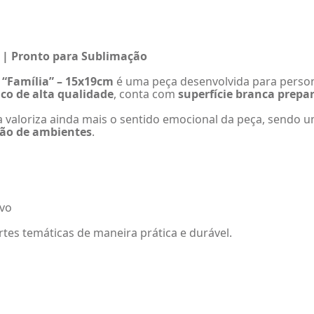
m | Pronto para Sublimação
 “Família” – 15x19cm
é uma peça desenvolvida para perso
ico de alta qualidade
, conta com
superfície branca prep
ra valoriza ainda mais o sentido emocional da peça, sendo
ção de ambientes
.
ivo
tes temáticas de maneira prática e durável.