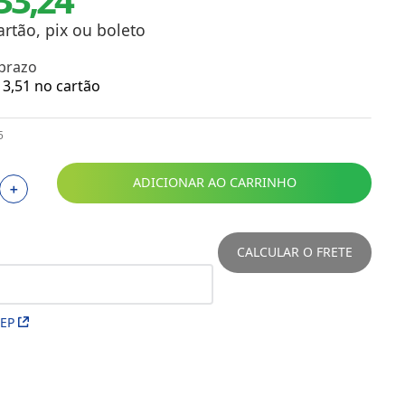
Toalhas
Troféus
artão, pix ou boleto
Vasos
 prazo
Papéis para Sublimação
3
,
51
no cartão
OBM
5
Tinta Sublimática
ADICIONAR AO CARRINHO
＋
Prensas
Acessórios Diversos
CALCULAR O FRETE
CEP