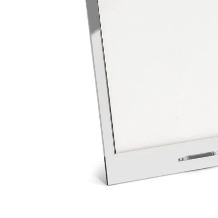
Materiais
Acrílicos
Alumínio
Cerâmica
Cortiça
Inox
Plástico
Pedra
Porcelana
Vidro
Madeira / MDF
Metal
Imã
Produtos para Sublimação
Álbuns