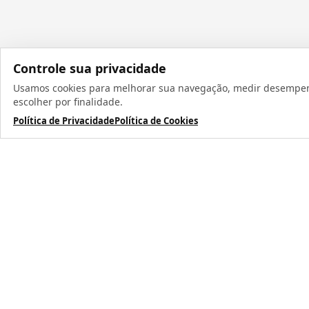
Controle sua privacidade
Usamos cookies para melhorar sua navegação, medir desempenho
Todos os direit
escolher por finalidade.
Política de Privacidade
Política de Cookies
TERMOS MAIS BUSCADOS
1
º
caneca
2
º
garrafa
3
º
prensa caneca live
4
º
chaveiro
5
º
azulejo
6
º
squeeze