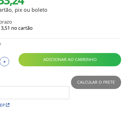
Toalhas
Troféus
artão, pix ou boleto
Vasos
 prazo
Papéis para Sublimação
3
,
51
no cartão
OBM
9
Tinta Sublimática
ADICIONAR AO CARRINHO
＋
Prensas
Acessórios Diversos
CALCULAR O FRETE
CEP