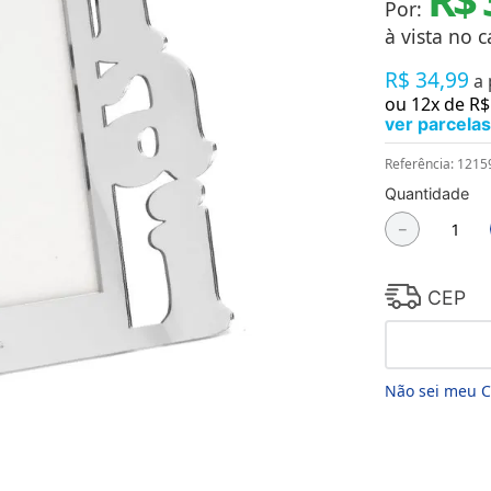
Por:
Chaveiros
Chinelos
à vista no c
Cofres
R$
34
,
99
Cuecas
a
Fitness
ou
12
x de
R$
Guarda-chuvas
ver parcelas
Produtos de Imã
Mantas e Silicone 3D
Referência
:
1215
Máscara
Quantidade
MDF
－
Meias
Mouse Pads
Pantufas
Pingentes
CEP
Placas
Porcelanatos
Porta-retratos
Não sei meu 