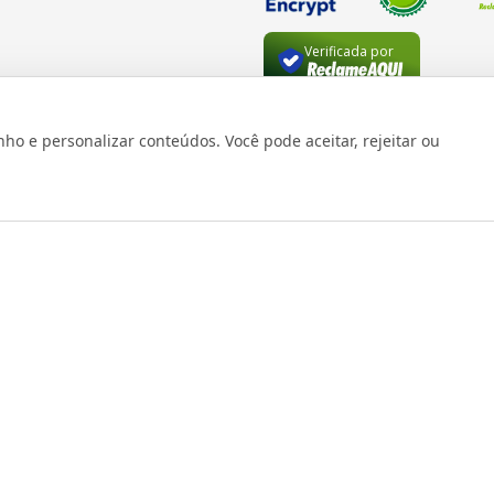
Verificada por
 e personalizar conteúdos. Você pode aceitar, rejeitar ou
os reservados 1999 - 2026 | CRIDON COMÉRCIO LTDA EPP | CNPJ: 07
Rua Bresser, 736 - Brás - São Paulo/SP - socd@socd.com.br