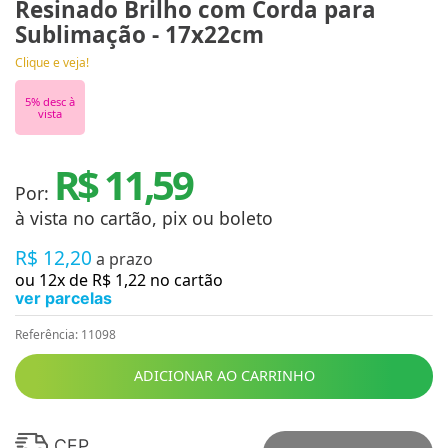
Resinado Brilho com Corda para
Sublimação - 17x22cm
Clique e veja!
5
% desc à
vista
R$ 11,59
Por:
à vista no cartão, pix ou boleto
R$
12
,
20
a prazo
ou
12
x de
R$
1
,
22
no cartão
ver parcelas
Referência
:
11098
ADICIONAR AO CARRINHO
CEP