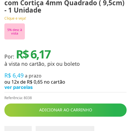
com Cortiça 4mm Quadrado ( 9,5cm)
- 1 Unidade
Clique e veja!
5
% desc à
vista
R$ 6,17
Por:
à vista no cartão, pix ou boleto
R$
6
,
49
a prazo
ou
12
x de
R$
0
,
65
no cartão
ver parcelas
Referência
:
8038
ADICIONAR AO CARRINHO