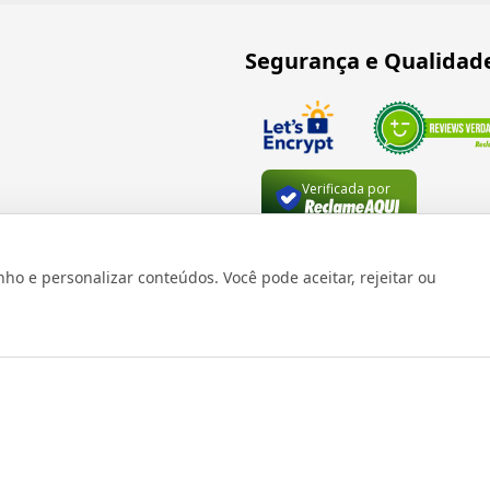
Segurança e Qualidad
Verificada por
 e personalizar conteúdos. Você pode aceitar, rejeitar ou
os reservados 1999 - 2026 | CRIDON COMÉRCIO LTDA EPP | CNPJ: 07
Rua Bresser, 736 - Brás - São Paulo/SP - socd@socd.com.br