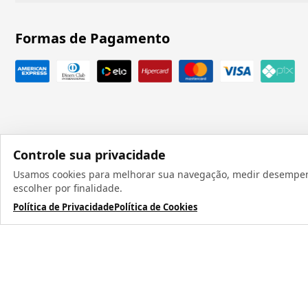
Formas de Pagamento
Controle sua privacidade
Usamos cookies para melhorar sua navegação, medir desempenho
Todos os direit
escolher por finalidade.
Política de Privacidade
Política de Cookies
TERMOS MAIS BUSCADOS
1
º
caneca
2
º
garrafa