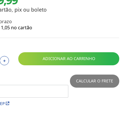
Toalhas
Troféus
artão, pix ou boleto
Vasos
 prazo
Papéis para Sublimação
1
,
05
no cartão
OBM
Tinta Sublimática
ADICIONAR AO CARRINHO
＋
Prensas
Acessórios Diversos
CALCULAR O FRETE
CEP