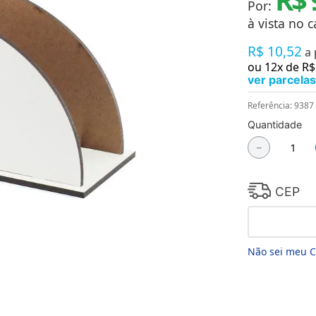
Por:
Chaveiros
Chinelos
à vista no c
Cofres
R$
10
,
52
Cuecas
a
Fitness
ou
12
x de
R$
Guarda-chuvas
ver parcelas
Produtos de Imã
Mantas e Silicone 3D
Referência
:
9387
Máscara
Quantidade
MDF
－
Meias
Mouse Pads
Pantufas
Pingentes
CEP
Placas
Porcelanatos
Porta-retratos
Não sei meu 