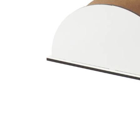
Materiais
Acrílicos
Alumínio
Cerâmica
Cortiça
Inox
Plástico
Pedra
Porcelana
Vidro
Madeira / MDF
Metal
Imã
Produtos para Sublimação
Álbuns