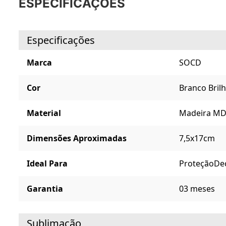
ESPECIFICAÇÕES
Especificações
Marca
SOCD
Cor
Branco Bril
Material
Madeira MD
Dimensões Aproximadas
7,5x17cm
Ideal Para
Proteção
De
Garantia
03 meses
Sublimação