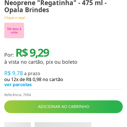
Neoprene "Regatinha" - 475 ml -
Opala Brindes
Clique e veja!
5
% desc à
vista
R$ 9,29
Por:
à vista no cartão, pix ou boleto
R$
9
,
78
a prazo
ou
12
x de
R$
0
,
98
no cartão
ver parcelas
Referência
:
7094
ADICIONAR AO CARRINHO