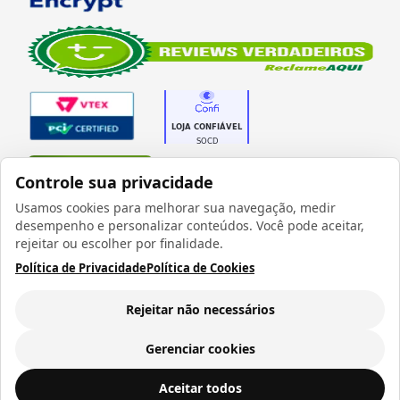
Verificada por
Controle sua privacidade
Usamos cookies para melhorar sua navegação, medir
desempenho e personalizar conteúdos. Você pode aceitar,
rejeitar ou escolher por finalidade.
Política de Privacidade
Política de Cookies
Todos os direitos reservados 1999 - 2026 | CRIDON
COMÉRCIO LTDA EPP | CNPJ: 07.686.203/0001-22
Rua Bresser, 736 - Brás - São Paulo/SP - socd@socd.com.br
Rejeitar não necessários
Gerenciar cookies
Porta Lata para Sublimação de Neoprene "Regatinha" - 475 ml - Opala Brindes
ADICIONAR AO
Aceitar todos
CARRINHO