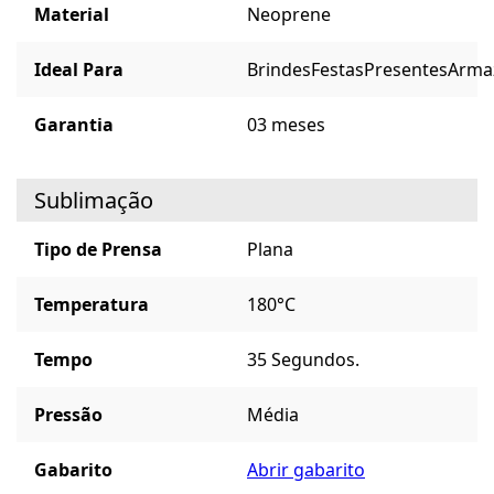
Material
Neoprene
Ideal Para
Brindes
Festas
Presentes
Arma
Garantia
03 meses
Sublimação
Tipo de Prensa
Plana
Temperatura
180°C
Tempo
35 Segundos.
Pressão
Média
Gabarito
Abrir gabarito