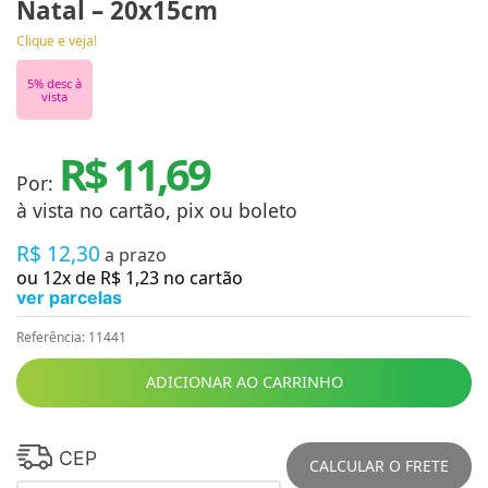
Natal – 20x15cm
Clique e veja!
5
% desc à
vista
R$ 11,69
Por:
à vista no cartão, pix ou boleto
R$
12
,
30
a prazo
ou
12
x de
R$
1
,
23
no cartão
ver parcelas
Referência
:
11441
ADICIONAR AO CARRINHO
CEP
CALCULAR O FRETE