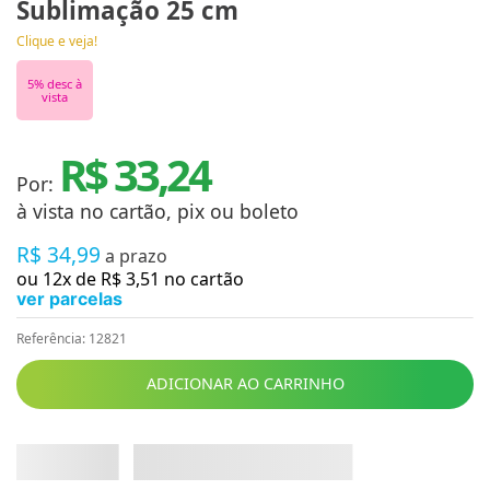
Sublimação 25 cm
Clique e veja!
5
% desc à
vista
R$ 33,24
Por:
à vista no cartão, pix ou boleto
R$
34
,
99
a prazo
ou
12
x de
R$
3
,
51
no cartão
ver parcelas
Referência
:
12821
ADICIONAR AO CARRINHO