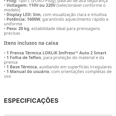
•
Plug:
Tipo C (EURO-Plug), padrão de alta segurança
•
Voltagem:
110V ou 220V
(selecionável conforme o
modelo)
•
Display LED:
Sim
, com visualização clara e intuitiva
•
Potência:
1600W
, garantindo aquecimento rápido e
uniforme
•
Peso:
20 kg
, estabilidade ideal para prensagens
precisas
Itens inclusos na caixa
•
1 Prensa Térmica LOKLiK ImPress™ Auto 2 Smart
•
1 Folha de Teflon
, para proteção do material e da
prensa
•
1 Base Térmica
, auxiliando em superfícies irregulares
•
1 Manual do usuário
, com orientações completas de
uso
ESPECIFICAÇÕES