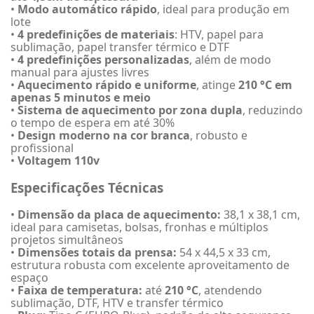
•
Modo automático rápido
, ideal para produção em
lote
•
4 predefinições de materiais
: HTV, papel para
sublimação, papel transfer térmico e DTF
•
4 predefinições personalizadas
, além de modo
manual para ajustes livres
•
Aquecimento rápido e uniforme
, atinge
210 °C em
apenas 5 minutos e meio
•
Sistema de aquecimento por zona dupla
, reduzindo
o tempo de espera em até 30%
•
Design moderno na cor branca
, robusto e
profissional
•
Voltagem 110v
Especificações Técnicas
•
Dimensão da placa de aquecimento:
38,1 x 38,1 cm,
ideal para camisetas, bolsas, fronhas e múltiplos
projetos simultâneos
•
Dimensões totais da prensa:
54 x 44,5 x 33 cm,
estrutura robusta com excelente aproveitamento de
espaço
•
Faixa de temperatura:
até
210 °C
, atendendo
sublimação, DTF, HTV e transfer térmico