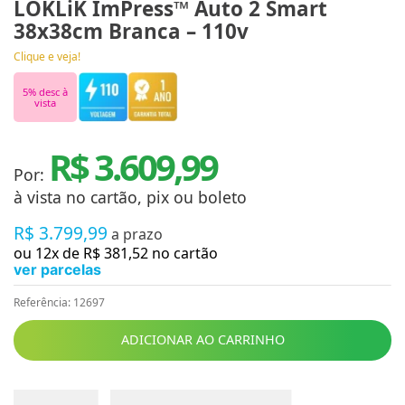
LOKLiK ImPress™ Auto 2 Smart
38x38cm Branca – 110v
Clique e veja!
5
% desc à
vista
R$ 3.609,99
Por:
à vista no cartão, pix ou boleto
R$
3
.
799
,
99
a prazo
ou
12
x de
R$
381
,
52
no cartão
ver parcelas
Referência
:
12697
ADICIONAR AO CARRINHO