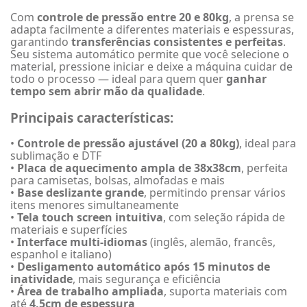
Com
controle de pressão entre 20 e 80kg
, a prensa se
adapta facilmente a diferentes materiais e espessuras,
garantindo
transferências consistentes e perfeitas
.
Seu sistema automático permite que você selecione o
material, pressione iniciar e deixe a máquina cuidar de
todo o processo — ideal para quem quer
ganhar
tempo sem abrir mão da qualidade
.
Principais características:
•
Controle de pressão ajustável (20 a 80kg)
, ideal para
sublimação e DTF
•
Placa de aquecimento ampla de 38x38cm
, perfeita
para camisetas, bolsas, almofadas e mais
•
Base deslizante grande
, permitindo prensar vários
itens menores simultaneamente
•
Tela touch screen intuitiva
, com seleção rápida de
materiais e superfícies
•
Interface multi-idiomas
(inglês, alemão, francês,
espanhol e italiano)
•
Desligamento automático após 15 minutos de
inatividade
, mais segurança e eficiência
•
Área de trabalho ampliada
, suporta materiais com
até
4,5cm de espessura