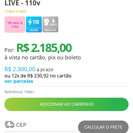
LIVE - 110v
Clique e veja!
5
% desc à
vista
R$ 2.185,00
Por:
à vista no cartão, pix ou boleto
R$
2
.
300
,
00
a prazo
ou
12
x de
R$
230
,
92
no cartão
ver parcelas
Referência
:
10841
ADICIONAR AO CARRINHO
CEP
CALCULAR O FRETE