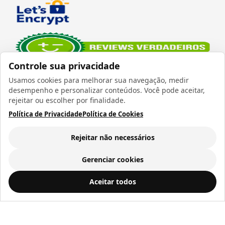
Controle sua privacidade
Usamos cookies para melhorar sua navegação, medir
desempenho e personalizar conteúdos. Você pode aceitar,
rejeitar ou escolher por finalidade.
Política de Privacidade
Política de Cookies
Verificada por
Rejeitar não necessários
Gerenciar cookies
Todos os direitos reservados 1999 - 2026 | CRIDON
Prensa Plana 38x38cm Touch Screen LIVE - 110v
ADICIONAR AO
Aceitar todos
COMÉRCIO LTDA EPP | CNPJ: 07.686.203/0001-22
CARRINHO
R$ 2.185,00
Rua Bresser, 736 - Brás - São Paulo/SP - socd@socd.com.br
a vista ou
12
x de
R$ 230,92