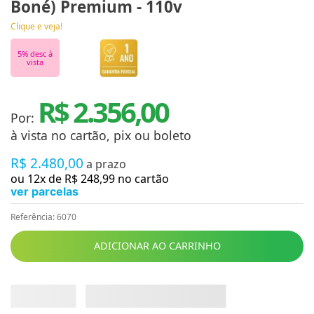
Boné) Premium - 110v
Clique e veja!
5
% desc à
vista
R$ 2.356,00
Por:
à vista no cartão, pix ou boleto
R$
2
.
480
,
00
a prazo
ou
12
x de
R$
248
,
99
no cartão
ver parcelas
Referência
:
6070
ADICIONAR AO CARRINHO