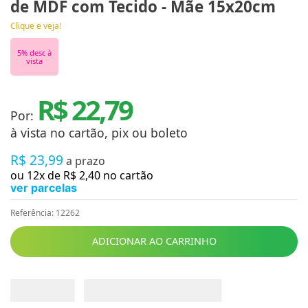
de MDF com Tecido - Mãe 15x20cm
Clique e veja!
5
% desc à
vista
R$ 22,79
Por:
à vista no cartão, pix ou boleto
R$
23
,
99
a prazo
ou
12
x de
R$
2
,
40
no cartão
ver parcelas
Referência
:
12262
ADICIONAR AO CARRINHO