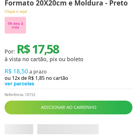
Formato 20X20cm e Moldura - Preto
Clique e veja!
5
% desc à
vista
R$ 17,58
Por:
à vista no cartão, pix ou boleto
R$
18
,
50
a prazo
ou
12
x de
R$
1
,
85
no cartão
ver parcelas
Referência
:
10152
ADICIONAR AO CARRINHO