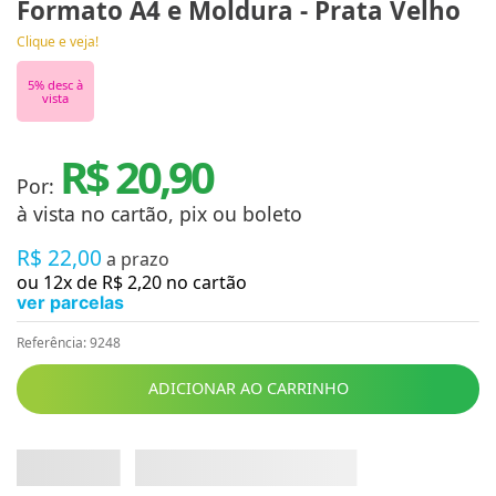
Formato A4 e Moldura - Prata Velho
Clique e veja!
5
% desc à
vista
R$ 20,90
Por:
à vista no cartão, pix ou boleto
R$
22
,
00
a prazo
ou
12
x de
R$
2
,
20
no cartão
ver parcelas
Referência
:
9248
ADICIONAR AO CARRINHO