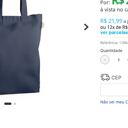
Por:
Chaveiros
Chinelos
à vista no c
Cofres
R$
21
,
99
Cuecas
a
Fitness
ou
12
x de
R$
Guarda-chuvas
ver parcelas
Produtos de Imã
Mantas e Silicone 3D
Referência
:
1288
Máscara
Quantidade
MDF
－
Meias
Mouse Pads
Pantufas
Pingentes
CEP
Placas
Porcelanatos
Porta-retratos
Não sei meu 