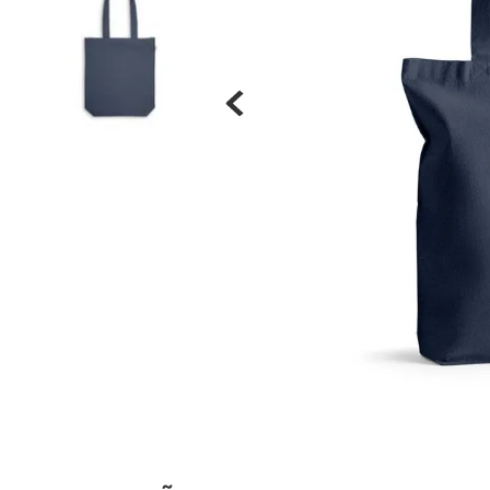
Materiais
Acrílicos
Alumínio
Cerâmica
Cortiça
Inox
Plástico
Pedra
Porcelana
Vidro
Madeira / MDF
Metal
Imã
Produtos para Sublimação
Álbuns