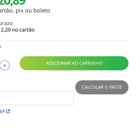
Toalhas
Troféus
artão, pix ou boleto
Vasos
 prazo
Papéis para Sublimação
2
,
20
no cartão
OBM
4
Tinta Sublimática
ADICIONAR AO CARRINHO
＋
Prensas
Acessórios Diversos
CALCULAR O FRETE
CEP