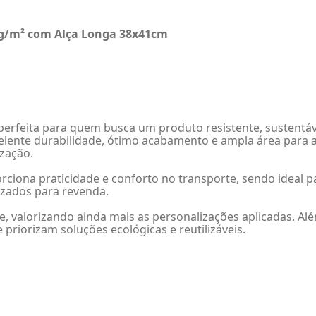
0g/m² com Alça Longa 38x41cm
perfeita para quem busca um produto resistente, sustentáve
celente durabilidade, ótimo acabamento e ampla área para a
ização.
rciona praticidade e conforto no transporte, sendo ideal pa
izados para revenda.
, valorizando ainda mais as personalizações aplicadas. Além
riorizam soluções ecológicas e reutilizáveis.