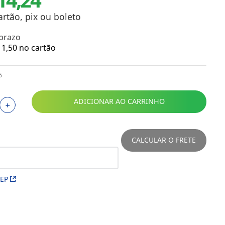
Toalhas
Troféus
artão, pix ou boleto
Vasos
 prazo
Papéis para Sublimação
1
,
50
no cartão
OBM
6
Tinta Sublimática
ADICIONAR AO CARRINHO
＋
Prensas
Acessórios Diversos
CALCULAR O FRETE
CEP