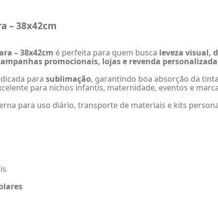
ra – 38x42cm
lara – 38x42cm
é perfeita para quem busca
leveza visual, 
, campanhas promocionais, lojas e revenda personalizada
indicada para
sublimação
, garantindo boa absorção da tinta
celente para nichos infantis, maternidade, eventos e marc
erna para uso diário, transporte de materiais e kits persona
is
olares