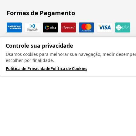
Formas de Pagamento
Controle sua privacidade
Usamos cookies para melhorar sua navegação, medir desempenho
escolher por finalidade.
Política de Privacidade
Política de Cookies
Todos os direit
TERMOS MAIS BUSCADOS
1
º
caneca
2
º
garrafa
3
º
prensa caneca live