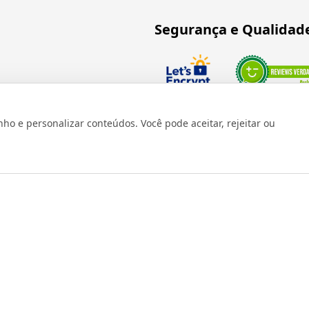
Segurança e Qualidad
Verificada por
 e personalizar conteúdos. Você pode aceitar, rejeitar ou
os reservados 1999 - 2026 | CRIDON COMÉRCIO LTDA EPP | CNPJ: 07
Rua Bresser, 736 - Brás - São Paulo/SP - socd@socd.com.br