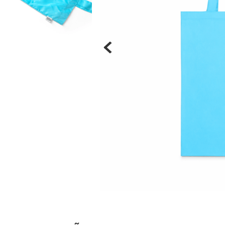
Materiais
Acrílicos
Alumínio
Cerâmica
Cortiça
Inox
Plástico
Pedra
Porcelana
Vidro
Madeira / MDF
Metal
Imã
Produtos para Sublimação
Álbuns