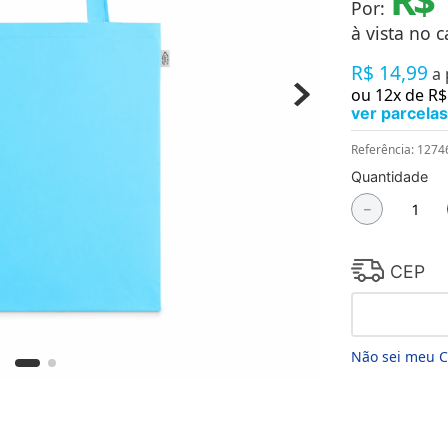
Por:
Chaveiros
Chinelos
à vista no c
Cofres
R$
14
,
99
Cuecas
a
Fitness
ou
12
x de
R$
Guarda-chuvas
ver parcelas
Produtos de Imã
Mantas e Silicone 3D
Referência
:
1274
Máscara
Quantidade
MDF
－
Meias
Mouse Pads
Pantufas
Pingentes
CEP
Placas
Porcelanatos
Porta-retratos
Não sei meu 