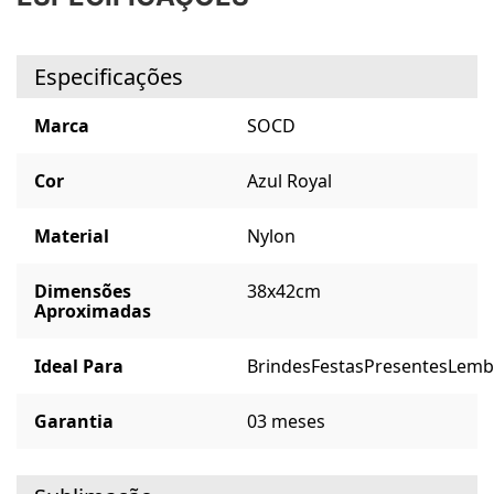
Especificações
Marca
SOCD
Cor
Azul Royal
Material
Nylon
Dimensões
38x42cm
Aproximadas
Ideal Para
Brindes
Festas
Presentes
Lemb
Garantia
03 meses