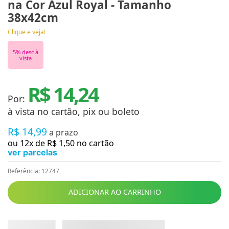
na Cor Azul Royal - Tamanho
38x42cm
Clique e veja!
5
% desc à
vista
R$ 14,24
Por:
à vista no cartão, pix ou boleto
R$
14
,
99
a prazo
ou
12
x de
R$
1
,
50
no cartão
ver parcelas
Referência
:
12747
ADICIONAR AO CARRINHO