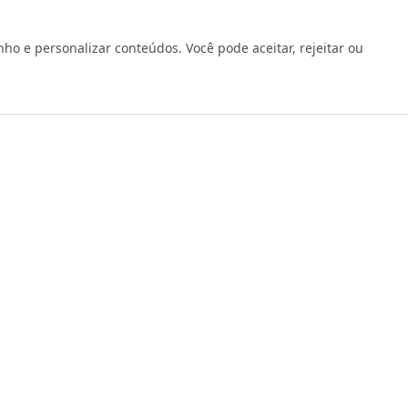
Verificada por
 e personalizar conteúdos. Você pode aceitar, rejeitar ou
os reservados 1999 - 2026 | CRIDON COMÉRCIO LTDA EPP | CNPJ: 07
Rua Bresser, 736 - Brás - São Paulo/SP - socd@socd.com.br