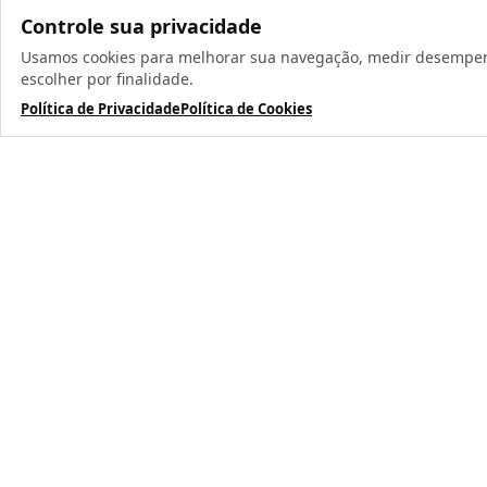
Controle sua privacidade
Usamos cookies para melhorar sua navegação, medir desempenho
escolher por finalidade.
Política de Privacidade
Política de Cookies
Todos os direit
TERMOS MAIS BUSCADOS
1
º
caneca
2
º
garrafa
3
º
prensa caneca live
4
º
chaveiro
5
º
azulejo
6
º
squeeze