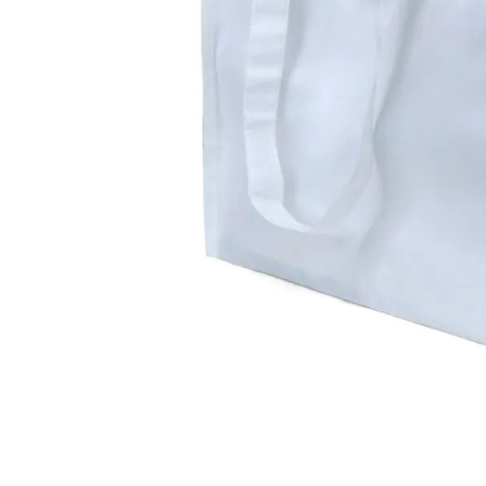
Materiais
Acrílicos
Alumínio
Cerâmica
Cortiça
Inox
Plástico
Pedra
Porcelana
Vidro
Madeira / MDF
Metal
Imã
Produtos para Sublimação
Álbuns