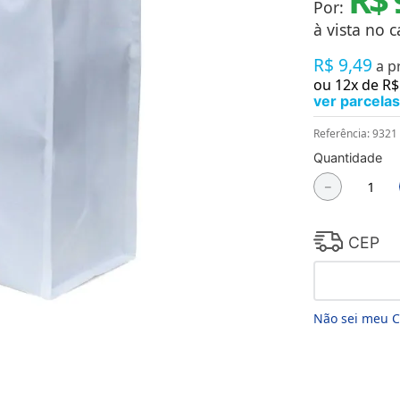
Por:
Chaveiros
Chinelos
à vista no c
Cofres
R$
9
,
49
Cuecas
a p
Fitness
ou
12
x de
R$
Guarda-chuvas
ver parcelas
Produtos de Imã
Mantas e Silicone 3D
Referência
:
9321
Máscara
Quantidade
MDF
－
Meias
Mouse Pads
Pantufas
Pingentes
CEP
Placas
Porcelanatos
Porta-retratos
Não sei meu 