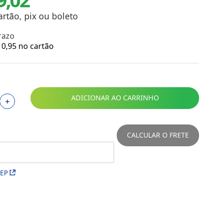
Toalhas
Troféus
artão, pix ou boleto
Vasos
razo
Papéis para Sublimação
0
,
95
no cartão
OBM
Tinta Sublimática
ADICIONAR AO CARRINHO
＋
Prensas
Acessórios Diversos
CALCULAR O FRETE
CEP