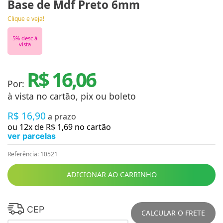
Base de Mdf Preto 6mm
Clique e veja!
5
% desc à
vista
R$ 16,06
Por:
à vista no cartão, pix ou boleto
R$
16
,
90
a prazo
ou
12
x de
R$
1
,
69
no cartão
ver parcelas
Referência
:
10521
ADICIONAR AO CARRINHO
CEP
CALCULAR O FRETE