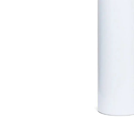
Materiais
Acrílicos
Alumínio
Cerâmica
Cortiça
Inox
Plástico
Pedra
Porcelana
Vidro
Madeira / MDF
Metal
Imã
Produtos para Sublimação
Álbuns