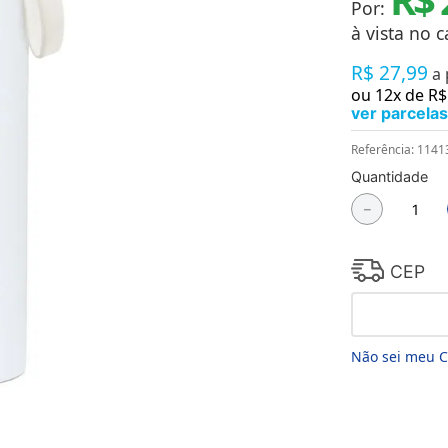
Por:
Chaveiros
Chinelos
à vista no c
Cofres
R$
27
,
99
Cuecas
a
Fitness
ou
12
x de
R$
Guarda-chuvas
ver parcelas
Produtos de Imã
Mantas e Silicone 3D
Referência
:
1141
Máscara
Quantidade
MDF
－
Meias
Mouse Pads
Pantufas
Pingentes
CEP
Placas
Porcelanatos
Porta-retratos
Não sei meu 