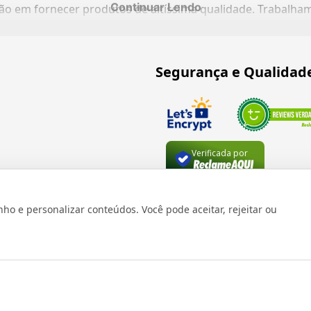
Continuar Lendo
ação em fornecer produtos de altíssima qualidade. Trabalh
Segurança e Qualidad
Verificada por
 e personalizar conteúdos. Você pode aceitar, rejeitar ou
os reservados 1999 - 2026 | CRIDON COMÉRCIO LTDA EPP | CNPJ: 07
Rua Bresser, 736 - Brás - São Paulo/SP - socd@socd.com.br