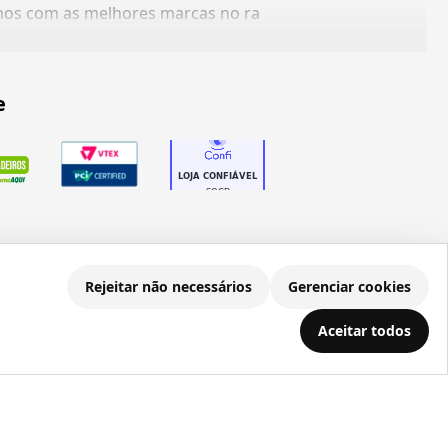
amos com as melhores marcas no ra
e
Rejeitar não necessários
Gerenciar cookies
.686.203/0001-22
Aceitar todos