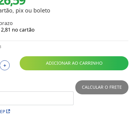
Toalhas
Troféus
artão, pix ou boleto
Vasos
 prazo
Papéis para Sublimação
2
,
81
no cartão
OBM
3
Tinta Sublimática
ADICIONAR AO CARRINHO
＋
Prensas
Acessórios Diversos
CALCULAR O FRETE
CEP