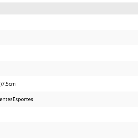
D)7,5cm
entes
Esportes