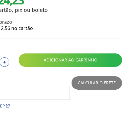
Toalhas
Troféus
artão, pix ou boleto
Vasos
 prazo
Papéis para Sublimação
2
,
56
no cartão
OBM
Tinta Sublimática
ADICIONAR AO CARRINHO
＋
Prensas
Acessórios Diversos
CALCULAR O FRETE
CEP