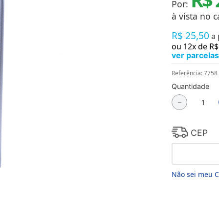
Por:
Chaveiros
Chinelos
à vista no c
Cofres
R$
25
,
50
Cuecas
a
Fitness
ou
12
x de
R$
Guarda-chuvas
ver parcelas
Produtos de Imã
Mantas e Silicone 3D
Referência
:
7758
Máscara
Quantidade
MDF
－
Meias
Mouse Pads
Pantufas
Pingentes
CEP
Placas
Porcelanatos
Porta-retratos
Não sei meu 