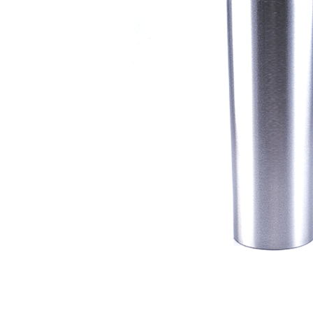
Materiais
Acrílicos
Alumínio
Cerâmica
Cortiça
Inox
Plástico
Pedra
Porcelana
Vidro
Madeira / MDF
Metal
Imã
Produtos para Sublimação
Álbuns