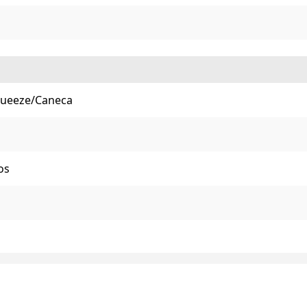
Squeeze/Caneca
os