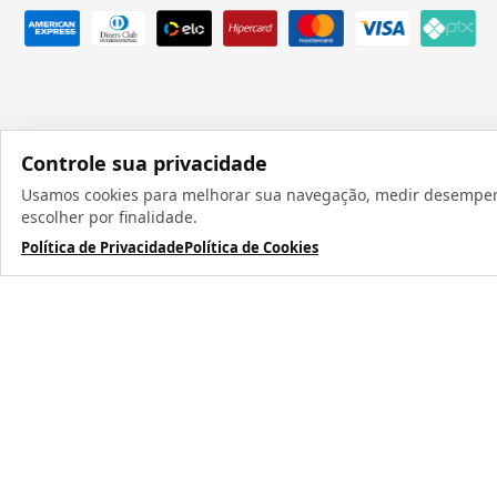
Controle sua privacidade
Usamos cookies para melhorar sua navegação, medir desempenho
Todos os direit
escolher por finalidade.
Política de Privacidade
Política de Cookies
TERMOS MAIS BUSCADOS
1
º
caneca
2
º
garrafa
3
º
prensa caneca live
4
º
azulejo
5
º
chaveiro