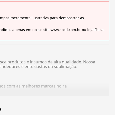
tampas meramente ilustrativa para demonstrar as
didos apenas em nosso site www.socd.com.br ou loja física.
sca produtos e insumos de alta qualidade. Nossa
endedores e entusiastas da sublimação.
amos com as melhores marcas no ra
e