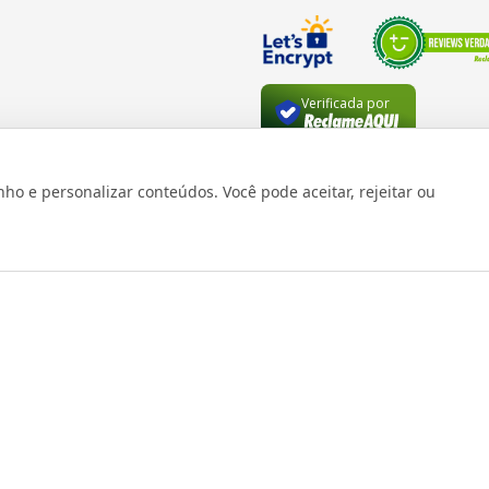
Verificada por
 e personalizar conteúdos. Você pode aceitar, rejeitar ou
os reservados 1999 - 2026 | CRIDON COMÉRCIO LTDA EPP | CNPJ: 07
Rua Bresser, 736 - Brás - São Paulo/SP - socd@socd.com.br