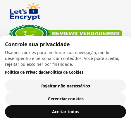
Controle sua privacidade
Usamos cookies para melhorar sua navegação, medir
desempenho e personalizar conteúdos. Você pode aceitar,
rejeitar ou escolher por finalidade.
Política de Privacidade
Política de Cookies
Verificada por
Rejeitar não necessários
Gerenciar cookies
Todos os direitos reservados 1999 - 2026 | CRIDON
Squeeze de Alumínio Prata tampa Bola para Sublimação - 750ml
ADICIONAR AO
Aceitar todos
COMÉRCIO LTDA EPP | CNPJ: 07.686.203/0001-22
CARRINHO
R$ 23,28
Rua Bresser, 736 - Brás - São Paulo/SP - socd@socd.com.br
a vista ou
12
x de
R$ 2,45