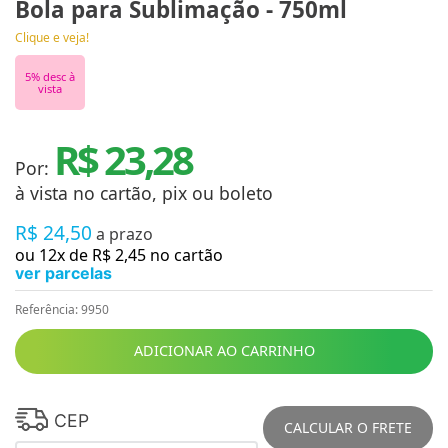
Bola para Sublimação - 750ml
Clique e veja!
5
% desc à
vista
R$ 23,28
Por:
à vista no cartão, pix ou boleto
R$
24
,
50
a prazo
ou
12
x de
R$
2
,
45
no cartão
ver parcelas
Referência
:
9950
ADICIONAR AO CARRINHO
CEP
CALCULAR O FRETE