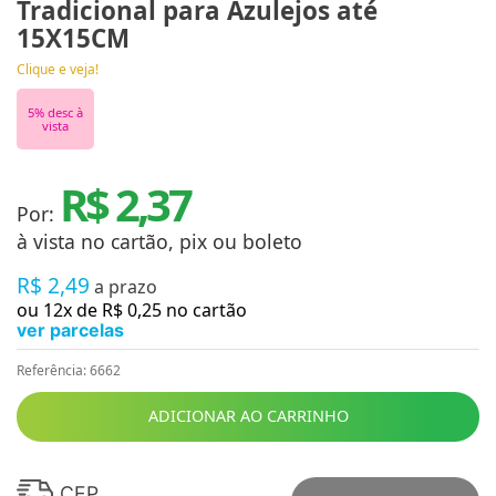
Tradicional para Azulejos até
15X15CM
Clique e veja!
5
% desc à
vista
R$ 2,37
Por:
à vista no cartão, pix ou boleto
R$
2
,
49
a prazo
ou
12
x de
R$
0
,
25
no cartão
ver parcelas
Referência
:
6662
ADICIONAR AO CARRINHO
CEP