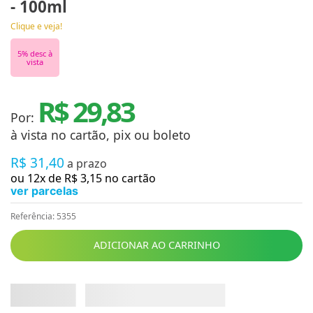
- 100ml
Clique e veja!
5
% desc à
vista
R$ 29,83
Por:
à vista no cartão, pix ou boleto
R$
31
,
40
a prazo
ou
12
x de
R$
3
,
15
no cartão
ver parcelas
Referência
:
5355
ADICIONAR AO CARRINHO