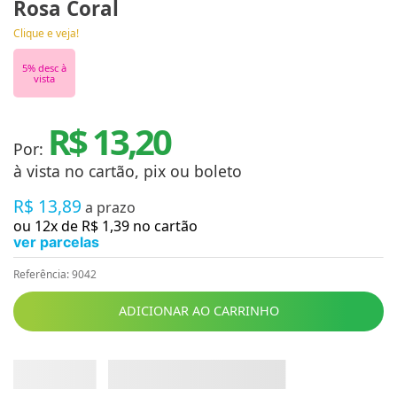
Rosa Coral
Clique e veja!
5
% desc à
vista
R$ 13,20
Por:
à vista no cartão, pix ou boleto
R$
13
,
89
a prazo
ou
12
x de
R$
1
,
39
no cartão
ver parcelas
Referência
:
9042
ADICIONAR AO CARRINHO