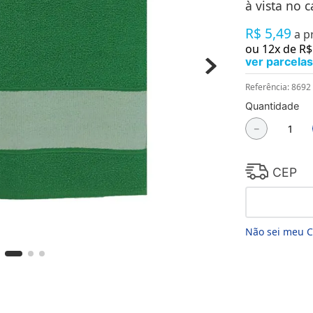
à vista no c
Chaveiros
Chinelos
R$
5
,
49
a p
Cofres
ou
12
x de
R$
Cuecas
ver parcelas
Fitness
Guarda-chuvas
Referência
:
8692
Produtos de Imã
Mantas e Silicone 3D
Quantidade
Máscara
－
MDF
Meias
Mouse Pads
CEP
Pantufas
Pingentes
Placas
Porcelanatos
Porta-retratos
Não sei meu 