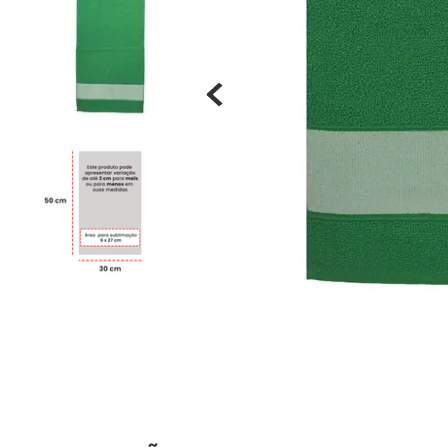
Materiais
Acrílicos
Alumínio
Cerâmica
Cortiça
Inox
Plástico
Pedra
Porcelana
Vidro
Madeira / MDF
Metal
Imã
Produtos para Sublimação
Álbuns