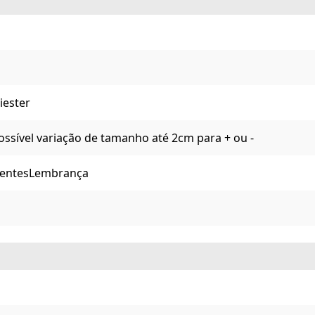
iester
ossível variação de tamanho até 2cm para + ou -
entes
Lembrança