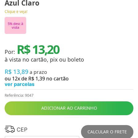
Azul Claro
Clique e veja!
5
% desc à
vista
R$ 13,20
Por:
à vista no cartão, pix ou boleto
R$
13
,
89
a prazo
ou
12
x de
R$
1
,
39
no cartão
ver parcelas
Referência
:
9047
ADICIONAR AO CARRINHO
CEP
CALCULAR O FRETE