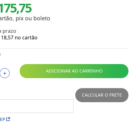
175,75
Toalhas
Troféus
Vasos
artão, pix ou boleto
Papéis para Sublimação
a prazo
18
,
57
no cartão
OBM
1
Tinta Sublimática
Prensas
ADICIONAR AO CARRINHO
＋
Acessórios Diversos
CALCULAR O FRETE
CEP