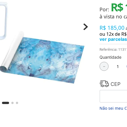
R$ 
Chaveiros
Chinelos
Por:
Cofres
à vista no c
Cuecas
Fitness
R$
185
,
00
Guarda-chuvas
ou
12
x de
R$
Produtos de Imã
ver parcelas
Mantas e Silicone 3D
Máscara
Referência
:
1131
MDF
Quantidade
Meias
Mouse Pads
－
Pantufas
Pingentes
Placas
CEP
Porcelanatos
Porta-retratos
Não sei meu 