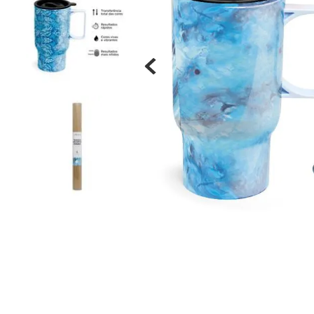
Materiais
Acrílicos
Alumínio
Cerâmica
Cortiça
Inox
Plástico
Pedra
Porcelana
Vidro
Madeira / MDF
Metal
Imã
Produtos para Sublimação
Álbuns