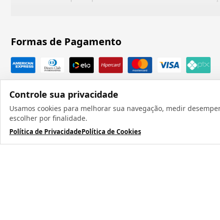
Formas de Pagamento
Controle sua privacidade
Usamos cookies para melhorar sua navegação, medir desempenho
escolher por finalidade.
Política de Privacidade
Política de Cookies
Todos os direit
TERMOS MAIS BUSCADOS
1
º
caneca
2
º
garrafa