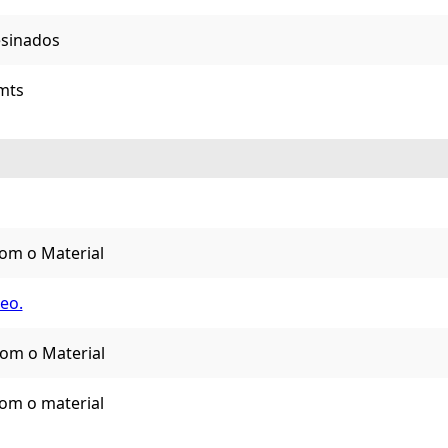
sinados
mts
om o Material
deo.
om o Material
om o material