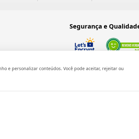
Segurança e Qualidad
Verificada por
 e personalizar conteúdos. Você pode aceitar, rejeitar ou
os reservados 1999 - 2026 | CRIDON COMÉRCIO LTDA EPP | CNPJ: 07
Rua Bresser, 736 - Brás - São Paulo/SP - socd@socd.com.br