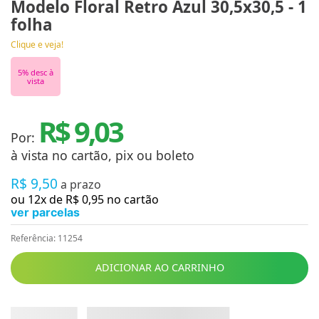
Modelo Floral Retro Azul 30,5x30,5 - 1
folha
Clique e veja!
5
% desc à
vista
R$ 9,03
Por:
à vista no cartão, pix ou boleto
R$
9
,
50
a prazo
ou
12
x de
R$
0
,
95
no cartão
ver parcelas
Referência
:
11254
ADICIONAR AO CARRINHO