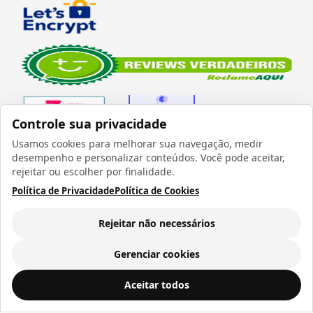
Controle sua privacidade
Usamos cookies para melhorar sua navegação, medir
desempenho e personalizar conteúdos. Você pode aceitar,
Verificada por
rejeitar ou escolher por finalidade.
Política de Privacidade
Política de Cookies
Rejeitar não necessários
Todos os direitos reservados 1999 - 2026 | CRIDON
COMÉRCIO LTDA EPP | CNPJ: 07.686.203/0001-22
Gerenciar cookies
Rua Bresser, 736 - Brás - São Paulo/SP - socd@socd.com.br
Transfer Sublimático Live Craft Modelo Natal – Desenho 2 (11,4x30,5) | 1 Folha
ADICIONAR AO
Aceitar todos
CARRINHO
R$ 3,94
a vista ou
12
x de
R$ 0,41