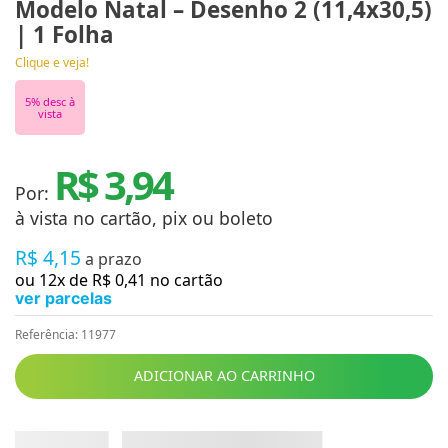
Modelo Natal – Desenho 2 (11,4x30,5)
| 1 Folha
Clique e veja!
5
% desc à
vista
R$ 3,94
Por:
à vista no cartão, pix ou boleto
R$
4
,
15
a prazo
ou
12
x de
R$
0
,
41
no cartão
ver parcelas
Referência
:
11977
ADICIONAR AO CARRINHO