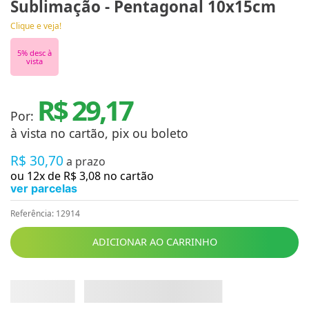
Sublimação - Pentagonal 10x15cm
Clique e veja!
5
% desc à
vista
R$ 29,17
Por:
à vista no cartão, pix ou boleto
R$
30
,
70
a prazo
ou
12
x de
R$
3
,
08
no cartão
ver parcelas
Referência
:
12914
ADICIONAR AO CARRINHO