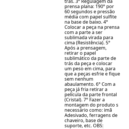
trás. 3° Regulagem da
prensa plana: 190° por
60 segundos e pressão
média com papel sulfite
na base de baixo. 4°
Colocar a peça na prensa
com a parte a ser
sublimada virada para
cima (Resistência). 5°
Após a prensagem,
retirar o papel
sublimático da parte de
trás da peça e colocar
um peso em cima, para
que a peças esfrie e fique
sem nenhum
abaulamento. 6° Com a
peça já fria retirar a
película da parte frontal
(Cristal). 7° Fazer a
montagem do produto s
necessário como: imã
Adesivado, ferragens de
chaveiro, base de
suporte, etc. OBS: