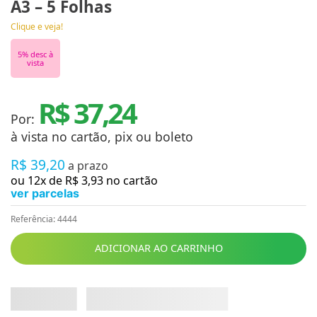
A3 – 5 Folhas
Clique e veja!
5
% desc à
vista
R$ 37,24
Por:
à vista no cartão, pix ou boleto
R$
39
,
20
a prazo
ou
12
x de
R$
3
,
93
no cartão
ver parcelas
Referência
:
4444
ADICIONAR AO CARRINHO