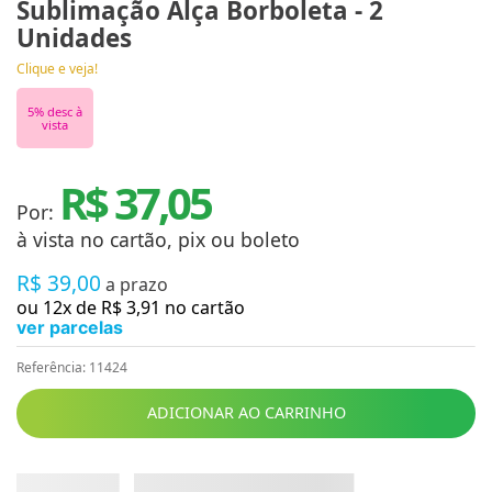
Sublimação Alça Borboleta - 2
Unidades
Clique e veja!
5
% desc à
vista
R$ 37,05
Por:
à vista no cartão, pix ou boleto
R$
39
,
00
a prazo
ou
12
x de
R$
3
,
91
no cartão
ver parcelas
Referência
:
11424
ADICIONAR AO CARRINHO