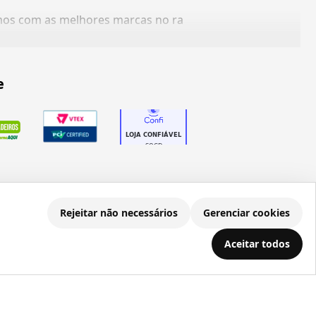
amos com as melhores marcas no ra
e
Rejeitar não necessários
Gerenciar cookies
.686.203/0001-22
Aceitar todos