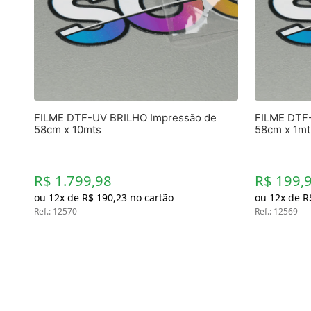
Materiais
Acrílicos
Alumínio
Cerâmica
Cortiça
Inox
Plástico
Pedra
FILME DTF-UV BRILHO Impressão de
FILME DTF
Porcelana
58cm x 10mts
58cm x 1mt
Vidro
Madeira / MDF
Metal
R$ 1.799,98
R$ 199,
Imã
ou
12
x de
R$
190
,
23
no cartão
ou
12
x de
R
Ref.
Produtos para Sublimação
:
12570
Ref.
:
12569
Álbuns