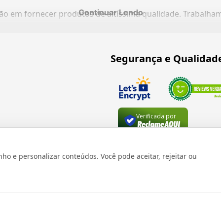
Continuar Lendo
ação em fornecer produtos de altíssima qualidade. Trabalh
Segurança e Qualidad
Verificada por
 e personalizar conteúdos. Você pode aceitar, rejeitar ou
os reservados 1999 - 2026 | CRIDON COMÉRCIO LTDA EPP | CNPJ: 07
Rua Bresser, 736 - Brás - São Paulo/SP - socd@socd.com.br