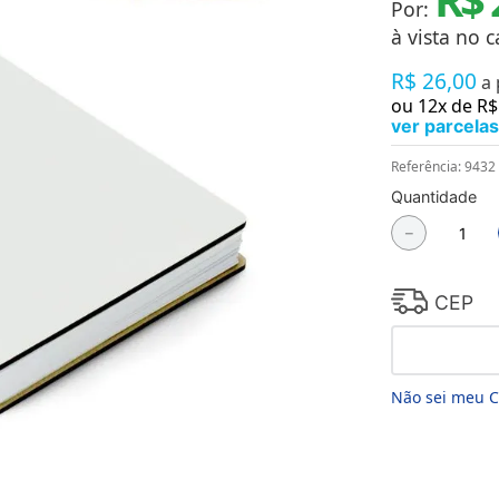
Por:
Chaveiros
Chinelos
à vista no c
Cofres
R$
26
,
00
Cuecas
a
Fitness
ou
12
x de
R$
Guarda-chuvas
ver parcelas
Produtos de Imã
Mantas e Silicone 3D
Referência
:
9432
Máscara
Quantidade
MDF
－
Meias
Mouse Pads
Pantufas
Pingentes
CEP
Placas
Porcelanatos
Porta-retratos
Não sei meu 