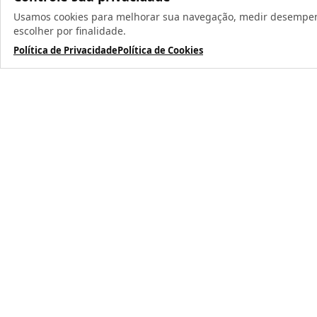
Usamos cookies para melhorar sua navegação, medir desempenho
escolher por finalidade.
Política de Privacidade
Política de Cookies
Todos os direit
TERMOS MAIS BUSCADOS
1
º
caneca
2
º
garrafa
3
º
prensa caneca live
4
º
azulejo
5
º
chaveiro
6
º
xicara
7
º
squeeze