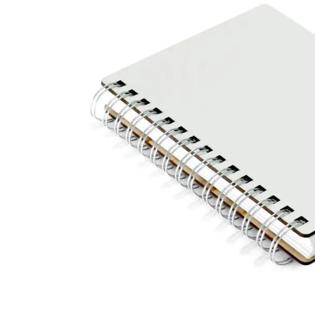
Materiais
Acrílicos
Alumínio
Cerâmica
Cortiça
Inox
Plástico
Pedra
Porcelana
Vidro
Madeira / MDF
Metal
Imã
Produtos para Sublimação
Álbuns