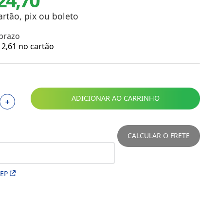
Toalhas
Troféus
artão, pix ou boleto
Vasos
 prazo
Papéis para Sublimação
2
,
61
no cartão
OBM
Tinta Sublimática
ADICIONAR AO CARRINHO
＋
Prensas
Acessórios Diversos
CALCULAR O FRETE
CEP