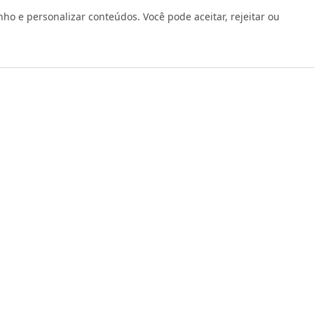
Verificada por
 e personalizar conteúdos. Você pode aceitar, rejeitar ou
os reservados 1999 - 2026 | CRIDON COMÉRCIO LTDA EPP | CNPJ: 07
Rua Bresser, 736 - Brás - São Paulo/SP - socd@socd.com.br