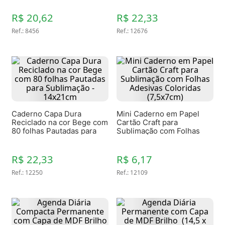
- COD 034
R$ 20,62
R$ 22,33
Ref.
:
8456
Ref.
:
12676
Caderno Capa Dura
Mini Caderno em Papel
Reciclado na cor Bege com
Cartão Craft para
80 folhas Pautadas para
Sublimação com Folhas
Sublimação - 14x21cm
Adesivas Coloridas
(7,5x7cm)
R$ 22,33
R$ 6,17
Ref.
:
12250
Ref.
:
12109