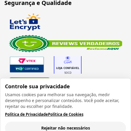
Segurança e Qualidade
Verificada por
Controle sua privacidade
Usamos cookies para melhorar sua navegação, medir
desempenho e personalizar conteúdos. Você pode aceitar,
rejeitar ou escolher por finalidade.
Política de Privacidade
Política de Cookies
Todos os direitos reservados 1999 - 2026 | CRIDON
COMÉRCIO LTDA EPP | CNPJ: 07.686.203/0001-22
Rua Bresser, 736 - Brás - São Paulo/SP - socd@socd.com.br
Rejeitar não necessários