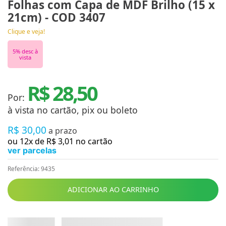
Folhas com Capa de MDF Brilho (15 x
21cm) - COD 3407
Clique e veja!
5
% desc à
vista
R$ 28,50
Por:
à vista no cartão, pix ou boleto
R$
30
,
00
a prazo
ou
12
x de
R$
3
,
01
no cartão
ver parcelas
Referência
:
9435
ADICIONAR AO CARRINHO