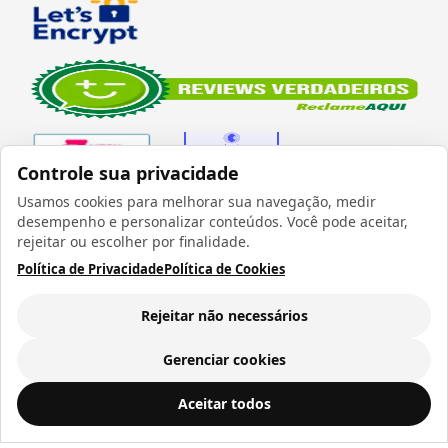
Controle sua privacidade
Usamos cookies para melhorar sua navegação, medir
desempenho e personalizar conteúdos. Você pode aceitar,
Verificada por
rejeitar ou escolher por finalidade.
Política de Privacidade
Política de Cookies
Rejeitar não necessários
Todos os direitos reservados 1999 - 2026 | CRIDON
COMÉRCIO LTDA EPP | CNPJ: 07.686.203/0001-22
Gerenciar cookies
Rua Bresser, 736 - Brás - São Paulo/SP - socd@socd.com.br
Caderno Pequeno Permanente 100 Folhas com Capa de MDF Brilho (15 x 21cm) - COD 3407
ADICIONAR AO
Aceitar todos
CARRINHO
R$ 28,50
a vista ou
12
x de
R$ 3,01