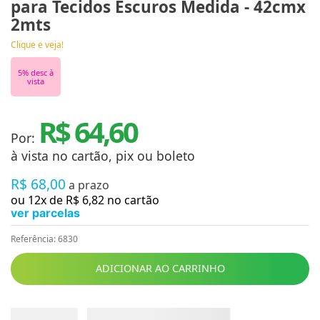
para Tecidos Escuros Medida - 42cmx
2mts
Clique e veja!
5
% desc à
vista
R$ 64,60
Por:
à vista no cartão, pix ou boleto
R$
68
,
00
a prazo
ou
12
x de
R$
6
,
82
no cartão
ver parcelas
Referência
:
6830
ADICIONAR AO CARRINHO