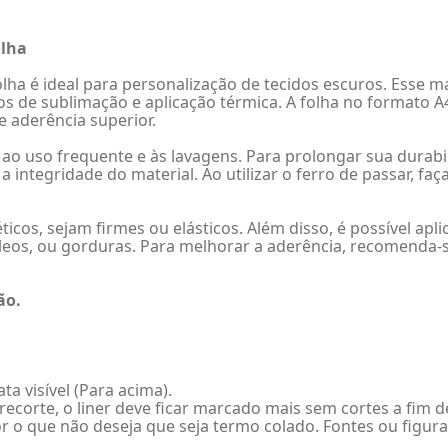
olha
ha é ideal para personalização de tecidos escuros. Esse mat
os de sublimação e aplicação térmica. A folha no formato 
e aderência superior.
r, ao uso frequente e às lavagens. Para prolongar sua dur
integridade do material. Ao utilizar o ferro de passar, faç
cos, sejam firmes ou elásticos. Além disso, é possível apli
eos, ou gorduras. Para melhorar a aderência, recomenda-se
ão.
ta visível (Para acima).
 recorte, o liner deve ficar marcado mais sem cortes a fim
o que não deseja que seja termo colado. Fontes ou figuras