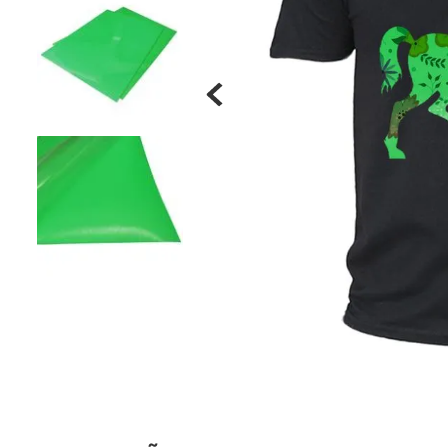
Materiais
Acrílicos
Alumínio
Cerâmica
Cortiça
Inox
Plástico
Pedra
Porcelana
Vidro
Madeira / MDF
Metal
Imã
Produtos para Sublimação
Álbuns