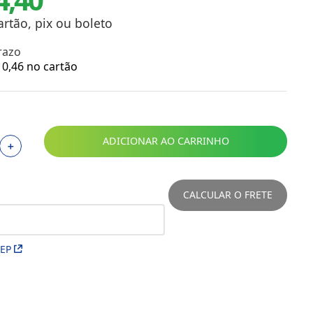
Toalhas
Troféus
artão, pix ou boleto
Vasos
razo
Papéis para Sublimação
0
,
46
no cartão
OBM
Tinta Sublimática
ADICIONAR AO CARRINHO
＋
Prensas
Acessórios Diversos
CALCULAR O FRETE
CEP