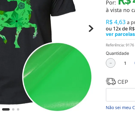
Por:
Chaveiros
Chinelos
à vista no c
Cofres
R$
4
,
63
Cuecas
a p
Fitness
ou
12
x de
R$
Guarda-chuvas
ver parcelas
Produtos de Imã
Mantas e Silicone 3D
Referência
:
9176
Máscara
Quantidade
MDF
－
Meias
Mouse Pads
Pantufas
Pingentes
CEP
Placas
Porcelanatos
Porta-retratos
Não sei meu 