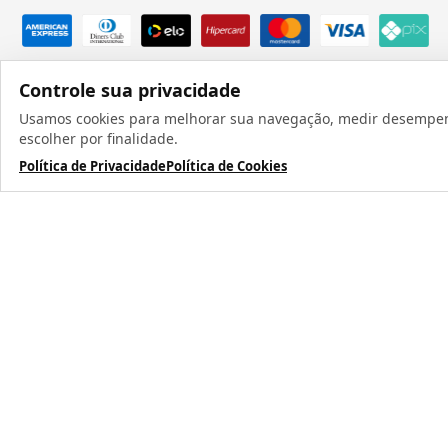
Controle sua privacidade
Usamos cookies para melhorar sua navegação, medir desempenho
escolher por finalidade.
Política de Privacidade
Política de Cookies
Todos os direit
TERMOS MAIS BUSCADOS
1
º
caneca
2
º
garrafa
3
º
prensa caneca live
4
º
chaveiro
5
º
azulejo