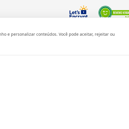
Verificada por
 e personalizar conteúdos. Você pode aceitar, rejeitar ou
os reservados 1999 - 2026 | CRIDON COMÉRCIO LTDA EPP | CNPJ: 07
Rua Bresser, 736 - Brás - São Paulo/SP - socd@socd.com.br