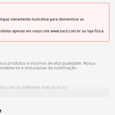
tampas meramente ilustrativa para demonstrar as
didos apenas em nosso site www.socd.com.br ou loja física.
sca produtos e insumos de alta qualidade. Nossa
endedores e entusiastas da sublimação.
amos com as melhores marcas no ra
e