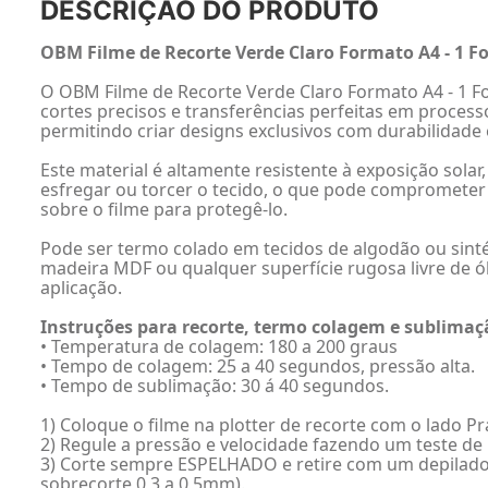
DESCRIÇÃO DO PRODUTO
OBM Filme de Recorte Verde Claro Formato A4 - 1 F
O OBM Filme de Recorte Verde Claro Formato A4 - 1 Fol
cortes precisos e transferências perfeitas em process
permitindo criar designs exclusivos com durabilidade 
Este material é altamente resistente à exposição sola
esfregar ou torcer o tecido, o que pode comprometer a 
sobre o filme para protegê-lo.
Pode ser termo colado em tecidos de algodão ou sintéti
madeira MDF ou qualquer superfície rugosa livre de ól
aplicação.
Instruções para recorte, termo colagem e sublimaç
• Temperatura de colagem: 180 a 200 graus
• Tempo de colagem: 25 a 40 segundos, pressão alta.
• Tempo de sublimação: 30 á 40 segundos.
1) Coloque o filme na plotter de recorte com o lado Pra
2) Regule a pressão e velocidade fazendo um teste de
3) Corte sempre ESPELHADO e retire com um depilador 
sobrecorte 0,3 a 0,5mm).