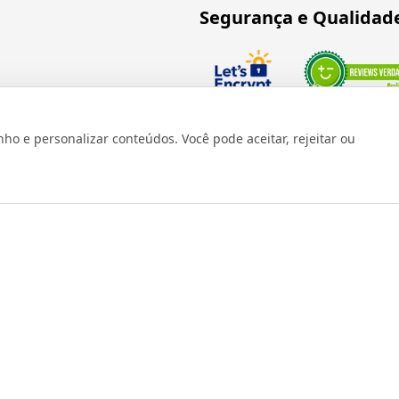
Segurança e Qualidad
Verificada por
 e personalizar conteúdos. Você pode aceitar, rejeitar ou
os reservados 1999 - 2026 | CRIDON COMÉRCIO LTDA EPP | CNPJ: 07
Rua Bresser, 736 - Brás - São Paulo/SP - socd@socd.com.br