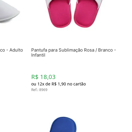
Toalhas
Troféus
Vasos
Papéis para Sublimação
OBM
co - Adulto
Pantufa para Sublimação Rosa / Branco -
Tinta Sublimática
Infantil
Prensas
R$ 18,03
Acessórios Diversos
ou
12
x de
R$
1
,
90
no cartão
Ref.
:
8969