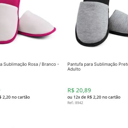
a Sublimação Rosa / Branco -
Pantufa para Sublimação Preto
Adulto
9
R$ 20,89
$
2
,
20
no cartão
ou
12
x de
R$
2
,
20
no cartão
Ref.
:
8942