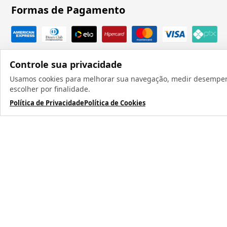
Formas de Pagamento
Controle sua privacidade
Usamos cookies para melhorar sua navegação, medir desempenho
escolher por finalidade.
Política de Privacidade
Política de Cookies
Todos os direit
TERMOS MAIS BUSCADOS
1
º
caneca
2
º
garrafa
3
º
prensa caneca live