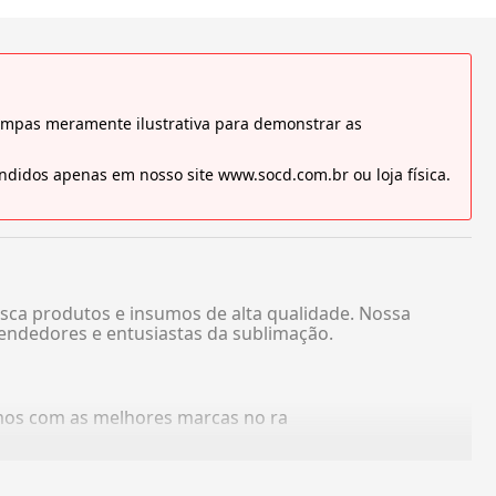
tampas meramente ilustrativa para demonstrar as
didos apenas em nosso site www.socd.com.br ou loja física.
sca produtos e insumos de alta qualidade. Nossa
endedores e entusiastas da sublimação.
amos com as melhores marcas no ra