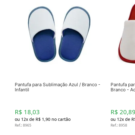
Pantufa para Sublimação Azul / Branco -
Pantufa pa
Infantil
Branco - Ad
R$ 18,03
R$ 20,8
ou
12
x de
R$
1
,
90
no cartão
ou
12
x de
R
Ref.
:
8965
Ref.
:
8958