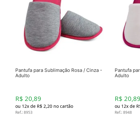
Pantufa para Sublimação Rosa / Cinza -
Pantufa par
Adulto
Adulto
R$ 20,89
R$ 20,8
ou
12
x de
R$
2
,
20
no cartão
ou
12
x de
R
Ref.
:
8953
Ref.
:
8948