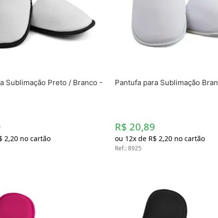
Chaveiros
Chinelos
Cofres
Cuecas
Fitness
Guarda-chuvas
Produtos de Imã
Mantas e Silicone 3D
a Sublimação Preto / Branco -
Pantufa para Sublimação Bran
Máscara
MDF
Meias
Mouse Pads
Pantufas
9
R$ 20,89
Pingentes
$
2
,
20
no cartão
ou
12
x de
R$
2
,
20
no cartão
Placas
Ref.
:
8925
Porcelanatos
Porta-retratos