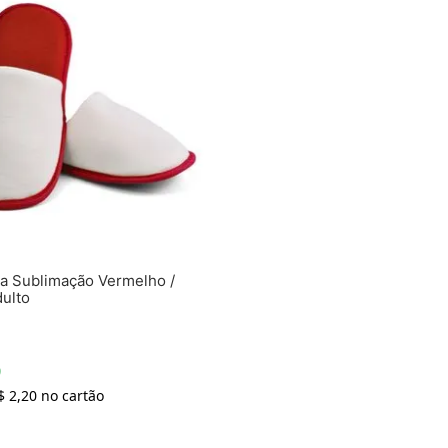
ra Sublimação Vermelho /
ulto
9
$
2
,
20
no cartão