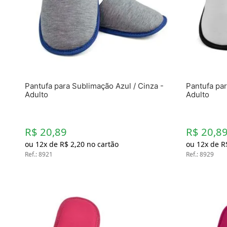
Materiais
Acrílicos
Alumínio
Cerâmica
Cortiça
Inox
Plástico
Pedra
Pantufa para Sublimação Azul / Cinza -
Pantufa par
Porcelana
Adulto
Adulto
Vidro
Madeira / MDF
Metal
R$ 20,89
R$ 20,8
Imã
ou
12
x de
R$
2
,
20
no cartão
ou
12
x de
R
Ref.
Produtos para Sublimação
:
8921
Ref.
:
8929
Álbuns