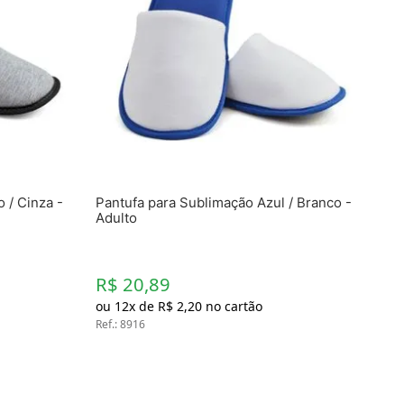
 / Cinza -
Pantufa para Sublimação Azul / Branco -
Adulto
R$ 20,89
ou
12
x de
R$
2
,
20
no cartão
Ref.
:
8916